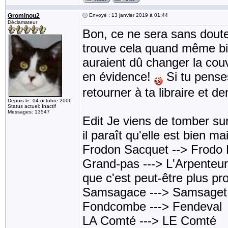
Grominou2
Envoyé : 13 janvier 2019 à 01:44
Déclamateur
Bon, ce ne sera sans doute 
trouve cela quand même biza
auraient dû changer la cou
en évidence!
Si tu penses
retourner à ta libraire et d
Depuis le: 04 octobre 2006
Status actuel: Inactif
Messages: 13547
Edit Je viens de tomber sur
il paraît qu'elle est bien 
Frodon Sacquet --> Frodo
Grand-pas ---> L'Arpenteur
que c'est peut-être plus pr
Samsagace ---> Samsaget
Fondcombe ---> Fendeval
LA Comté ---> LE Comté