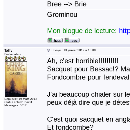
Bree --> Brie
Grominou
Mon blogue de lecture:
htt
Taffy
Envoyé : 13 janvier 2019 à 13:08
Déclamateur
Ah, c'est horrible!!!!!!!!!!
Sacquet pour Bessac!? Mais
Fondcombre pour fendeval!
J'ai beaucoup chialer sur le
Depuis le: 19 mars 2012
peux déjà dire que je détes
Status actuel: Inactif
Messages: 3617
C'est quoi sacquet en angl
Et fondcombe?