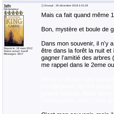
Taffy
Envoyé : 26 décembre 2018 à 01:26
Déclamateur
Mais ca fait quand même 15
Bon, mystère et boule de go
Dans mon souvenir, il n'y a
Depuis le: 19 mars 2012
être dans la forêt la nuit et
Status actuel: Inactif
Messages: 3617
gagner l'amitié des arbres 
me rappel dans le 2eme ou
Merry et pippin sont séparé
les retrouver, ils ont passé
guerre partout. Alors Merry 
compagnons avec l'aide de