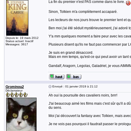
La fin du premier n'est PAS comme dans le livre.
Sinon, Tolkien m'a complètement accaparé.
Les lecteurs de nos jours trouve le premier lent et 
Ben moi j'ai été séduit mystérieusement, j'ai adoré 
Y'a mm quelques moment a faire peur avec les cavalie
Depuis le: 19 mars 2012
Status actuel: Inactif
Plusieurs disent qu'ils ne faut pas commencer par LO
Messages: 3617
Je suis en grand désaccord.
Mais en mm temps, qu'est-ce qui peut avoir un tant so
Gandalf, Aragorn, Legolas, Galadriel, je vous A
Grominou2
Envoyé : 01 janvier 2019 à 21:12
Déclamateur
Ah oui la poursuite des cavaliers noirs, brrr!
J'ai beaucoup aimé les films mais c'est sûr qu'il a
du sens.
Moi j'ai découvert la fantasy avec Tolkien, mais avec 
Je ne vois pas pourquoi il faudrait passer le prolog