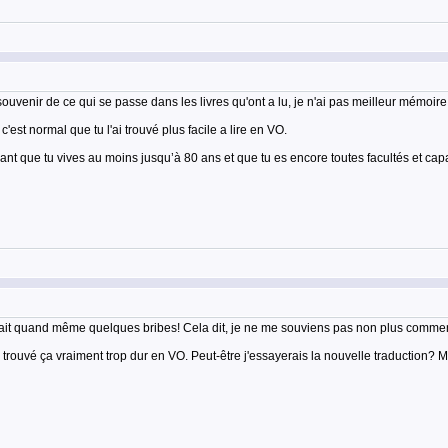
souvenir de ce qui se passe dans les livres qu'ont a lu, je n'ai pas meilleur mémoire
c'est normal que tu l'ai trouvé plus facile a lire en VO.
érant que tu vives au moins jusqu’à 80 ans et que tu es encore toutes facultés et capa
sterait quand même quelques bribes! Cela dit, je ne me souviens pas non plus commen
'ai trouvé ça vraiment trop dur en VO. Peut-être j'essayerais la nouvelle traduction