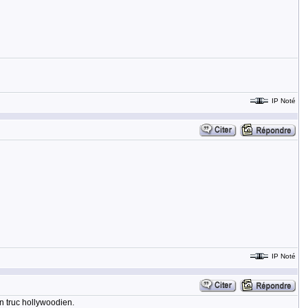
IP Noté
IP Noté
n truc hollywoodien.