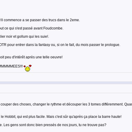
qu'il commence a se passer des trucs dans le 2eme.
tout ce qui s'est passé avant Foudcombe.
r noir et gollum qui les suie!.
TR pour entrer dans la fantasy ou, si on le fait, du mois passer le prologue.
it peu d'intérêt après une telle oeuvre!
IMMMMMMMEES!!!
 dû couper des choses, changer le rythme et découper les 3 tomes différemment. Q
le Hobbit, qui est plus facile. Mais c'est sûr qu'après ça place la barre haute!
ue. Les gens sont donc bien pressés de nos jours, tu ne trouve pas?