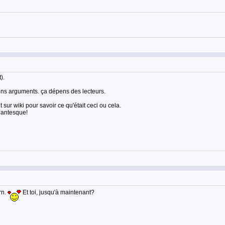
).
bons arguments. ça dépens des lecteurs.
t sur wiki pour savoir ce qu'était ceci ou cela.
igantesque!
rn.
Et toi, jusqu'à maintenant?