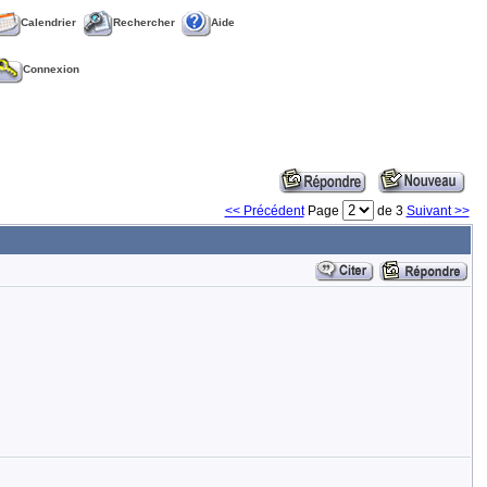
Calendrier
Rechercher
Aide
Connexion
<< Précédent
Page
de 3
Suivant >>