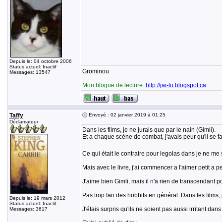
Depuis le: 04 octobre 2006
Status actuel: Inactif
Grominou
Messages: 13547
Mon blogue de lecture:
http://jai-lu.blogspot.ca
Taffy
Envoyé : 02 janvier 2019 à 01:25
Déclamateur
Dans les films, je ne jurais que par le nain (Gimli).
Et a chaque scène de combat, j'avais peur qu'il se fass
Ce qui était le contraire pour legolas dans je ne me 
Mais avec le livre, j'ai commencer a l'aimer petit a pet
J'aime bien Gimli, mais il n'a rien de transcendant pou
Pas trop fan des hobbits en général. Dans les films, 
Depuis le: 19 mars 2012
Status actuel: Inactif
J'étais surpris qu'ils ne soient pas aussi irritant dans 
Messages: 3617