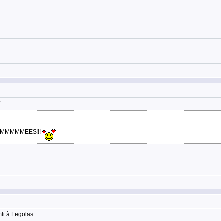
?
AIMMMMMMMEES!!!
i à Legolas...