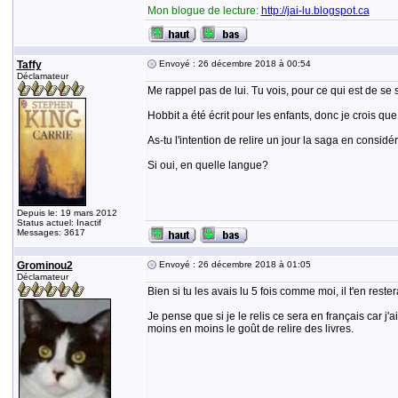
Mon blogue de lecture:
http://jai-lu.blogspot.ca
Taffy
Envoyé : 26 décembre 2018 à 00:54
Déclamateur
Me rappel pas de lui. Tu vois, pour ce qui est de se 
Hobbit a été écrit pour les enfants, donc je crois que 
As-tu l'intention de relire un jour la saga en consid
Si oui, en quelle langue?
Depuis le: 19 mars 2012
Status actuel: Inactif
Messages: 3617
Grominou2
Envoyé : 26 décembre 2018 à 01:05
Déclamateur
Bien si tu les avais lu 5 fois comme moi, il t'en re
Je pense que si je le relis ce sera en français car j
moins en moins le goût de relire des livres.