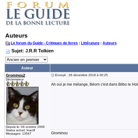
Auteurs
Le forum du Guide - Critiques de livres
:
Littérature
:
Auteurs
Sujet: J.R.R Tolkien
Auteur
Grominou2
Envoyé : 26 décembre 2018 à 00:25
Déclamateur
Ah oui je me mélange, Béorn c'est dans Bilbo le Hob
Depuis le: 04 octobre 2006
Status actuel: Inactif
Grominou
Messages: 13547