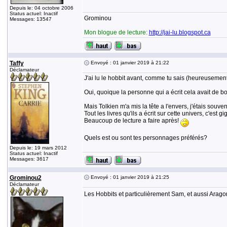
Depuis le: 04 octobre 2006
Status actuel: Inactif
Grominou
Messages: 13547
Mon blogue de lecture:
http://jai-lu.blogspot.ca
Taffy
Envoyé : 01 janvier 2019 à 21:22
Déclamateur
J'ai lu le hobbit avant, comme tu sais (heureusement
Oui, quoique la personne qui a écrit cela avait de 
Mais Tolkien m'a mis la tête a l'envers, j'étais souven
Tout les livres qu'ils a écrit sur cette univers, c'est g
Beaucoup de lecture a faire après!
Quels est ou sont tes personnages préférés?
Depuis le: 19 mars 2012
Status actuel: Inactif
Messages: 3617
Grominou2
Envoyé : 01 janvier 2019 à 21:25
Déclamateur
Les Hobbits et particulièrement Sam, et aussi Arago