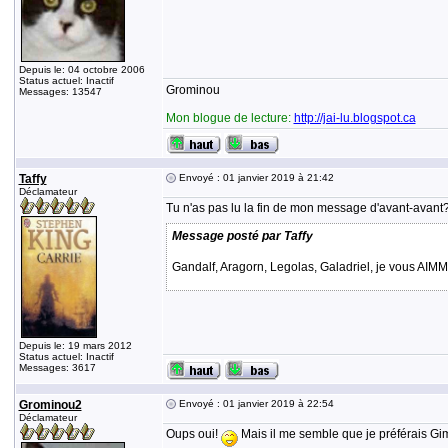
Depuis le: 04 octobre 2006
Status actuel: Inactif
Grominou
Messages: 13547
Mon blogue de lecture:
http://jai-lu.blogspot.ca
Taffy
Envoyé : 01 janvier 2019 à 21:42
Déclamateur
Tu n'as pas lu la fin de mon message d'avant-avant
Message posté par Taffy
Gandalf, Aragorn, Legolas, Galadriel, je vous 
Depuis le: 19 mars 2012
Status actuel: Inactif
Messages: 3617
Grominou2
Envoyé : 01 janvier 2019 à 22:54
Déclamateur
Oups oui!
Mais il me semble que je préférais Giml