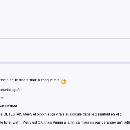
e tuer. Je disais ''fiou'' a chaque fois.
souciais guère...
it.
r l'instant.
je DETESTAIS Merry et pippin et ça virais au ridicule dans le 2 (surtout en VF).
le livre. Enfin, Merry est OK, mais Pippin a la fin, ça m'aurais pas déranger qu'il ailles