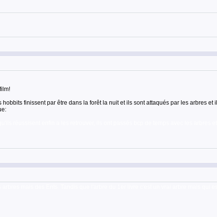
ilm!
obbits finissent par être dans la forêt la nuit et ils sont attaqués par les arbres et 
ue:
'ils réussisent enfin a les retrouver, ils ont passés bcp de temps avec les arbres et 
 arbres mais des Ents. Tandis que l'arbre du 1er livre c'est un vrai arbre mais qui 