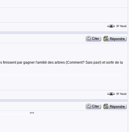
IP Noté
ils finissent par gagner l'amitié des arbres (Comment? Sais pas!) et sortir de la
c'est déja la guerre partout. Alors Merry et pippin viennent se joindre a leurs
IP Noté
est devenu mauvais.
***