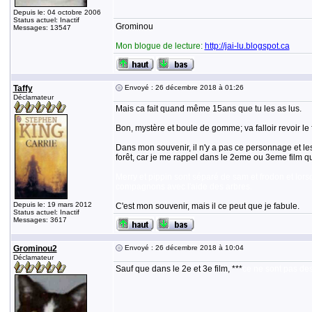
Depuis le: 04 octobre 2006
Status actuel: Inactif
Grominou
Messages: 13547
Mon blogue de lecture:
http://jai-lu.blogspot.ca
Taffy
Envoyé : 26 décembre 2018 à 01:26
Déclamateur
Mais ca fait quand même 15ans que tu les as lus.
Bon, mystère et boule de gomme; va falloir revoir le f
Dans mon souvenir, il n'y a pas ce personnage et les h
forêt, car je me rappel dans le 2eme ou 3eme film q
Merry et pippin sont séparé de sam et frodon et lorsqu
compagnons avec l'aide des arbres.
Depuis le: 19 mars 2012
C'est mon souvenir, mais il ce peut que je fabule.
Status actuel: Inactif
Messages: 3617
Grominou2
Envoyé : 26 décembre 2018 à 10:04
Déclamateur
Sauf que dans le 2e et 3e film, ***
ce ne sont pas des