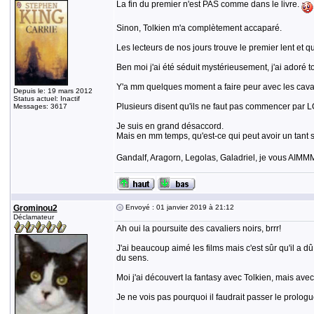
La fin du premier n'est PAS comme dans le livre.
Sinon, Tolkien m'a complètement accaparé.
Les lecteurs de nos jours trouve le premier lent et 
Ben moi j'ai été séduit mystérieusement, j'ai adoré 
Y'a mm quelques moment a faire peur avec les cavalie
Depuis le: 19 mars 2012
Status actuel: Inactif
Plusieurs disent qu'ils ne faut pas commencer par LO
Messages: 3617
Je suis en grand désaccord.
Mais en mm temps, qu'est-ce qui peut avoir un tant so
Gandalf, Aragorn, Legolas, Galadriel, je vous A
Grominou2
Envoyé : 01 janvier 2019 à 21:12
Déclamateur
Ah oui la poursuite des cavaliers noirs, brrr!
J'ai beaucoup aimé les films mais c'est sûr qu'il a
du sens.
Moi j'ai découvert la fantasy avec Tolkien, mais avec 
Je ne vois pas pourquoi il faudrait passer le prolog