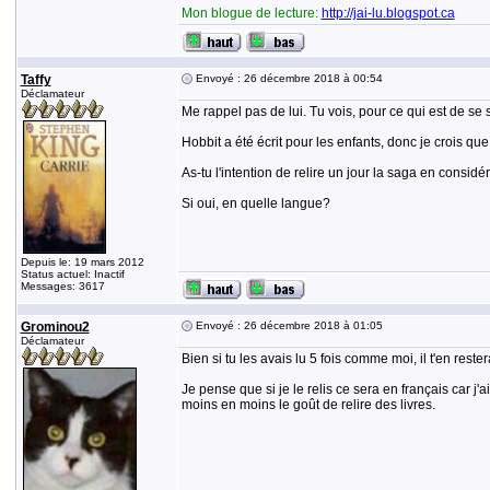
Mon blogue de lecture:
http://jai-lu.blogspot.ca
Taffy
Envoyé : 26 décembre 2018 à 00:54
Déclamateur
Me rappel pas de lui. Tu vois, pour ce qui est de se 
Hobbit a été écrit pour les enfants, donc je crois que 
As-tu l'intention de relire un jour la saga en consid
Si oui, en quelle langue?
Depuis le: 19 mars 2012
Status actuel: Inactif
Messages: 3617
Grominou2
Envoyé : 26 décembre 2018 à 01:05
Déclamateur
Bien si tu les avais lu 5 fois comme moi, il t'en re
Je pense que si je le relis ce sera en français car j
moins en moins le goût de relire des livres.