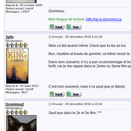
Depuis le: 04 octobre 2006
Status actuel: Inactif
Grominou
Messages: 13547
Mon blogue de lecture:
http://jai-lu.blogspot.ca
Taffy
Envoyé : 26 décembre 2018 à 01:26
Déclamateur
Mais ca fait quand même 15ans que tu les as lus.
Bon, mystère et boule de gomme; va falloir revoir le f
Dans mon souvenir, il n'y a pas ce personnage et les h
forêt, car je me rappel dans le 2eme ou 3eme film q
Merry et pippin sont séparé de sam et frodon et lorsqu
compagnons avec l'aide des arbres.
Depuis le: 19 mars 2012
C'est mon souvenir, mais il ce peut que je fabule.
Status actuel: Inactif
Messages: 3617
Grominou2
Envoyé : 26 décembre 2018 à 10:04
Déclamateur
Sauf que dans le 2e et 3e film, ***
ce ne sont pas des