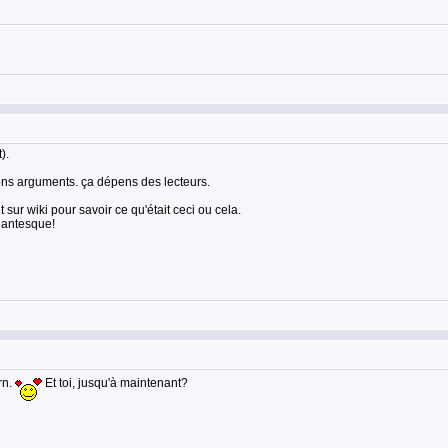
).
bons arguments. ça dépens des lecteurs.
t sur wiki pour savoir ce qu'était ceci ou cela.
igantesque!
rn.
Et toi, jusqu'à maintenant?