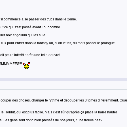
qu'il commence a se passer des trucs dans le 2eme.
tout ce qui s'est passé avant Foudcombe.
r noir et gollum qui les suie!.
TR pour entrer dans la fantasy ou, si on le fait, du mois passer le prologue.
it peu d'intérêt après une telle oeuvre!
IMMMMMMMEES!!!
 dû couper des choses, changer le rythme et découper les 3 tomes différemment. Q
le Hobbit, qui est plus facile. Mais c'est sûr qu'après ça place la barre haute!
ue. Les gens sont donc bien pressés de nos jours, tu ne trouve pas?