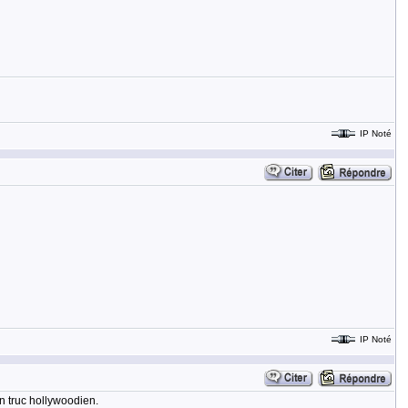
IP Noté
IP Noté
n truc hollywoodien.