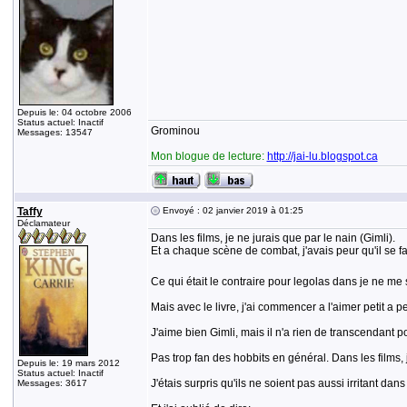
Depuis le: 04 octobre 2006
Status actuel: Inactif
Grominou
Messages: 13547
Mon blogue de lecture:
http://jai-lu.blogspot.ca
Taffy
Envoyé : 02 janvier 2019 à 01:25
Déclamateur
Dans les films, je ne jurais que par le nain (Gimli).
Et a chaque scène de combat, j'avais peur qu'il se fass
Ce qui était le contraire pour legolas dans je ne me 
Mais avec le livre, j'ai commencer a l'aimer petit a pet
J'aime bien Gimli, mais il n'a rien de transcendant pou
Pas trop fan des hobbits en général. Dans les films, 
Depuis le: 19 mars 2012
Status actuel: Inactif
J'étais surpris qu'ils ne soient pas aussi irritant dans 
Messages: 3617