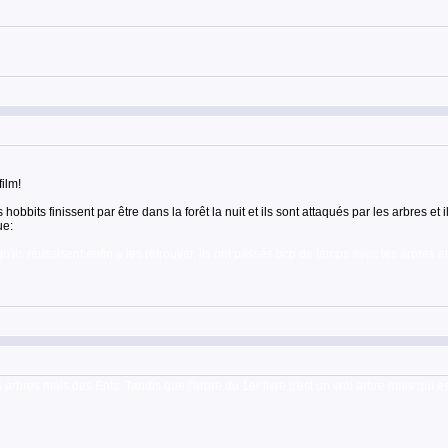
ilm!
obbits finissent par être dans la forêt la nuit et ils sont attaqués par les arbres et 
ue:
'ils réussisent enfin a les retrouver, ils ont passés bcp de temps avec les arbres et 
 arbres mais des Ents. Tandis que l'arbre du 1er livre c'est un vrai arbre mais qui 