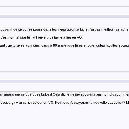
souvenir de ce qui se passe dans les livres qu'ont a lu, je n'ai pas meilleur mémoire
c'est normal que tu l'ai trouvé plus facile a lire en VO.
érant que tu vives au moins jusqu’à 80 ans et que tu es encore toutes facultés et capa
sterait quand même quelques bribes! Cela dit, je ne me souviens pas non plus commen
'ai trouvé ça vraiment trop dur en VO. Peut-être j'essayerais la nouvelle traduction