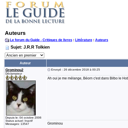
Auteurs
Le forum du Guide - Critiques de livres
:
Littérature
:
Auteurs
Sujet: J.R.R Tolkien
Auteur
Grominou2
Envoyé : 26 décembre 2018 à 00:25
Déclamateur
Ah oui je me mélange, Béorn c'est dans Bilbo le Hob
Depuis le: 04 octobre 2006
Status actuel: Inactif
Grominou
Messages: 13547