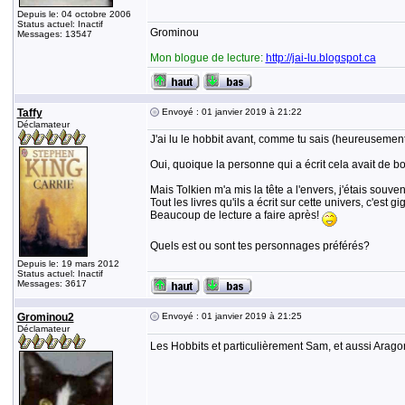
Depuis le: 04 octobre 2006
Status actuel: Inactif
Grominou
Messages: 13547
Mon blogue de lecture:
http://jai-lu.blogspot.ca
Taffy
Envoyé : 01 janvier 2019 à 21:22
Déclamateur
J'ai lu le hobbit avant, comme tu sais (heureusement
Oui, quoique la personne qui a écrit cela avait de 
Mais Tolkien m'a mis la tête a l'envers, j'étais souven
Tout les livres qu'ils a écrit sur cette univers, c'est g
Beaucoup de lecture a faire après!
Quels est ou sont tes personnages préférés?
Depuis le: 19 mars 2012
Status actuel: Inactif
Messages: 3617
Grominou2
Envoyé : 01 janvier 2019 à 21:25
Déclamateur
Les Hobbits et particulièrement Sam, et aussi Arago