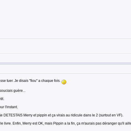
e tuer. Je disais ''fiou'' a chaque fois.
souciais guère...
it.
r l'instant.
je DETESTAIS Merry et pippin et ça virais au ridicule dans le 2 (surtout en VF).
le livre. Enfin, Merry est OK, mais Pippin a la fin, ça m'aurais pas déranger qu'il ailles