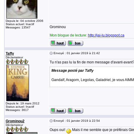
Depuis le: 04 octobre 2006
Status actuel: Inactif
Grominou
Messages: 13547
Mon blogue de lecture:
http://jai-lu.blogspot.ca
Taffy
Envoyé : 01 janvier 2019 à 21:42
Déclamateur
Tu n'as pas lu la fin de mon message d'avant-avant
Message posté par Taffy
Gandalf, Aragorn, Legolas, Galadriel, je vous 
Depuis le: 19 mars 2012
Status actuel: Inactif
Messages: 3617
Grominou2
Envoyé : 01 janvier 2019 à 22:54
Déclamateur
Oups oui!
Mais il me semble que je préférais Giml