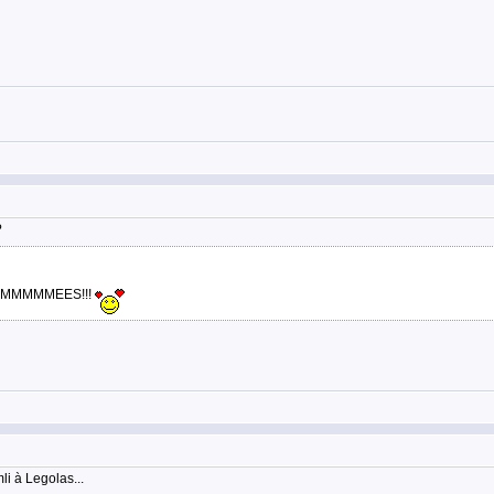
?
AIMMMMMMMEES!!!
i à Legolas...