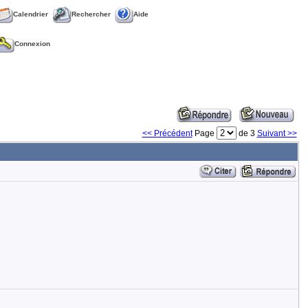
Calendrier
Rechercher
Aide
Connexion
<< Précédent
Page
de 3
Suivant >>