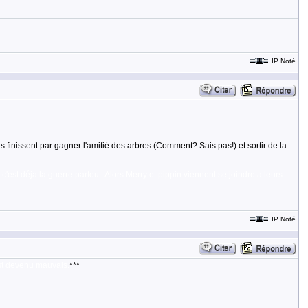
IP Noté
ils finissent par gagner l'amitié des arbres (Comment? Sais pas!) et sortir de la
c'est déja la guerre partout. Alors Merry et pippin viennent se joindre a leurs
IP Noté
est devenu mauvais.
***