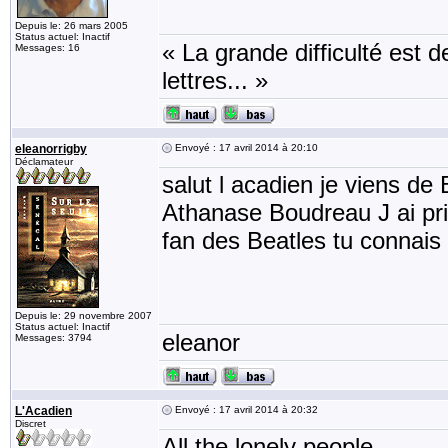
Depuis le: 26 mars 2005
Status actuel: Inactif
« La grande difficulté est de
Messages: 16
lettres... »
eleanorrigby
Envoyé : 17 avril 2014 à 20:10
Déclamateur
salut l acadien je viens d
Athanase Boudreau J ai pris
fan des Beatles tu connais
Depuis le: 29 novembre 2007
Status actuel: Inactif
eleanor
Messages: 3794
L'Acadien
Envoyé : 17 avril 2014 à 20:32
Discret
All the lonely people