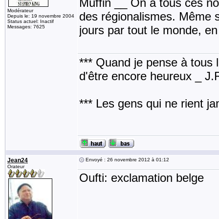
Muffin __ On a tous ces no
Modérateur
des régionalismes. Même s'
Depuis le: 19 novembre 2004
Status actuel: Inactif
jours par tout le monde, en
Messages: 7625
*** Quand je pense à tous les
d'être encore heureux _ J
*** Les gens qui ne rient j
Jean24
Envoyé : 26 novembre 2012 à 01:12
Orateur
Oufti: exclamation belge