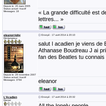
Depuis le: 26 mars 2005
Status actuel: Inactif
« La grande difficulté est de
Messages: 16
lettres... »
eleanorrigby
Envoyé : 17 avril 2014 à 20:10
Déclamateur
salut l acadien je viens d
Athanase Boudreau J ai pris
fan des Beatles tu connais
Depuis le: 29 novembre 2007
Status actuel: Inactif
eleanor
Messages: 3794
L'Acadien
Envoyé : 17 avril 2014 à 20:32
Discret
All the lonely people