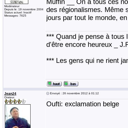
Muffin __ On a tous ces no
Modérateur
des régionalismes. Même s'
Depuis le: 19 novembre 2004
Status actuel: Inactif
jours par tout le monde, en
Messages: 7625
*** Quand je pense à tous les
d'être encore heureux _ J
*** Les gens qui ne rient j
Jean24
Envoyé : 26 novembre 2012 à 01:12
Orateur
Oufti: exclamation belge