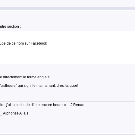
tre section :
roupe de ce nom sur Facebook
se directement le terme anglais
astheure" qui signifie maintenant, drès là, quoi!
lire, j'ai la certitude d'être encore heureux _ J.Renard
 _ Alphonse Allais