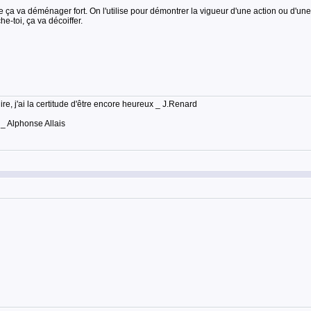
ça va déménager fort. On l'utilise pour démontrer la vigueur d'une action ou d'une a
he-toi, ça va décoiffer.
lire, j'ai la certitude d'être encore heureux _ J.Renard
 _ Alphonse Allais