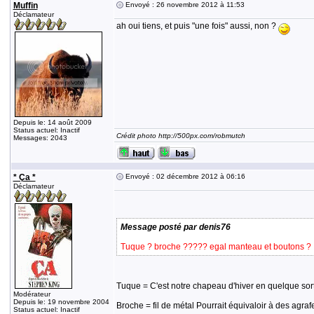
Muffin
Envoyé : 26 novembre 2012 à 11:53
Déclamateur
ah oui tiens, et puis "une fois" aussi, non ?
Depuis le: 14 août 2009
Status actuel: Inactif
Crédit photo http://500px.com/robmutch
Messages: 2043
* Ça *
Envoyé : 02 décembre 2012 à 06:16
Déclamateur
Message posté par denis76
Tuque ? broche ????? egal manteau et boutons ?
Tuque = C'est notre chapeau d'hiver en quelque sor
Modérateur
Depuis le: 19 novembre 2004
Broche = fil de métal Pourrait équivaloir à des agraf
Status actuel: Inactif