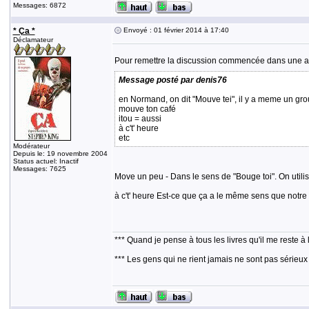
Messages: 6872
* Ça *
Envoyé : 01 février 2014 à 17:40
Déclamateur
Pour remettre la discussion commencée dans une au
Message posté par denis76
en Normand, on dit "Mouve tei", il y a meme un g
mouve ton café
itou = aussi
à c't' heure
etc
Modérateur
Depuis le: 19 novembre 2004
Status actuel: Inactif
Messages: 7625
Move un peu - Dans le sens de "Bouge toi". On utili
à c't' heure Est-ce que ça a le même sens que notre "
*** Quand je pense à tous les livres qu'il me reste à 
*** Les gens qui ne rient jamais ne sont pas sérieux