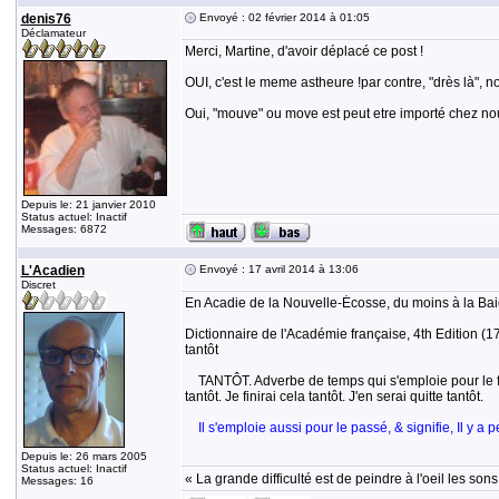
denis76
Envoyé : 02 février 2014 à 01:05
Déclamateur
Merci, Martine, d'avoir déplacé ce post !
OUI, c'est le meme astheure !par contre, "drès là", n
Oui, "mouve" ou move est peut etre importé chez nou
Depuis le: 21 janvier 2010
Status actuel: Inactif
Messages: 6872
L'Acadien
Envoyé : 17 avril 2014 à 13:06
Discret
En Acadie de la Nouvelle-Écosse, du moins à la Baie 
Dictionnaire de l'Académie française, 4th Edition (1
tantôt
TANTÔT. Adverbe de temps qui s'emploie pour le futur
tantôt. Je finirai cela tantôt. J'en serai quitte tantôt.
Il s'emploie aussi pour le passé, & signifie, Il y
Depuis le: 26 mars 2005
Status actuel: Inactif
« La grande difficulté est de peindre à l'oeil les sons f
Messages: 16