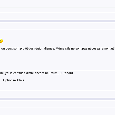
ou deux sont plutôt des régionalismes. Même s'ils ne sont pas nécessairement utili
lire, j'ai la certitude d'être encore heureux _ J.Renard
 _ Alphonse Allais