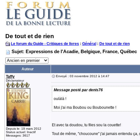
De tout et de rien
Le forum du Guide - Critiques de livres
:
Général
:
De tout et de rien
Sujet: Expressions de l'Acadie, Belgique, France, Québec
Auteur
Taffy
Envoyé : 03 novembre 2012 à 14:47
Déclamateur
Message posté par denis76
oulàlà !
Moi j'ai ma Boubou ou Boubounette !
Et avec ta doudou, tu files sou la couette!
Depuis le: 19 mars 2012
Status actuel: Inactif
Tout de même, ''choucoune'' j'ai jamais entendu ça, ç
Messages: 3617