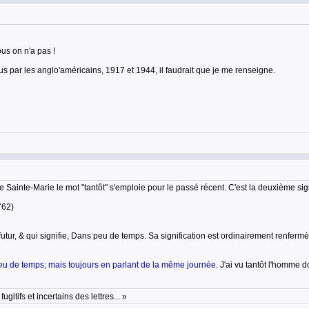
ous on n'a pas !
s par les anglo'américains, 1917 et 1944, il faudrait que je me renseigne.
Sainte-Marie le mot "tantôt" s'emploie pour le passé récent. C'est la deuxième signi
762)
, & qui signifie, Dans peu de temps. Sa signification est ordinairement renfermée da
 a peu de temps; mais toujours en parlant de la même journée.
J'ai vu tantôt l'homme d
ugitifs et incertains des lettres... »