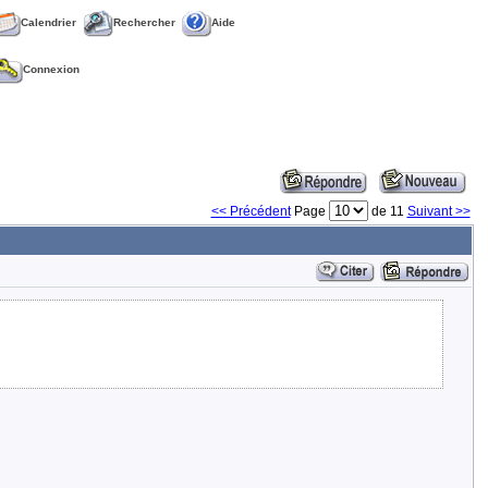
Calendrier
Rechercher
Aide
Connexion
<< Précédent
Page
de 11
Suivant >>