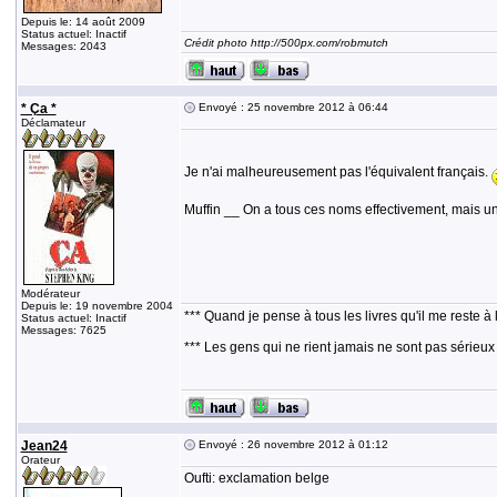
Depuis le: 14 août 2009
Status actuel: Inactif
Crédit photo http://500px.com/robmutch
Messages: 2043
* Ça *
Envoyé : 25 novembre 2012 à 06:44
Déclamateur
Je n'ai malheureusement pas l'équivalent français.
Muffin __ On a tous ces noms effectivement, mais un 
Modérateur
Depuis le: 19 novembre 2004
*** Quand je pense à tous les livres qu'il me reste à 
Status actuel: Inactif
Messages: 7625
*** Les gens qui ne rient jamais ne sont pas sérieux
Jean24
Envoyé : 26 novembre 2012 à 01:12
Orateur
Oufti: exclamation belge