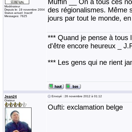
Muffin __ On a tous ces no
Modérateur
des régionalismes. Même s'
Depuis le: 19 novembre 2004
Status actuel: Inactif
jours par tout le monde, en
Messages: 7625
*** Quand je pense à tous les
d'être encore heureux _ J
*** Les gens qui ne rient j
Jean24
Envoyé : 26 novembre 2012 à 01:12
Orateur
Oufti: exclamation belge