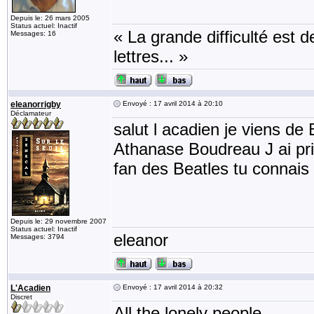
Depuis le: 26 mars 2005
Status actuel: Inactif
« La grande difficulté est de
Messages: 16
lettres... »
eleanorrigby
Envoyé : 17 avril 2014 à 20:10
Déclamateur
salut l acadien je viens d
Athanase Boudreau J ai pris
fan des Beatles tu connais
Depuis le: 29 novembre 2007
Status actuel: Inactif
eleanor
Messages: 3794
L'Acadien
Envoyé : 17 avril 2014 à 20:32
Discret
All the lonely people