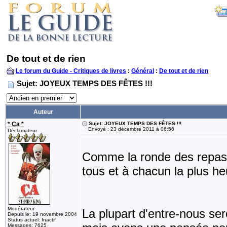
De tout et de rien
Le forum du Guide - Critiques de livres
:
Général
:
De tout et de rien
Sujet: JOYEUX TEMPS DES FÊTES !!!
Auteur
* Ça *
Sujet: JOYEUX TEMPS DES FÊTES !!!
Envoyé : 23 décembre 2011 à 06:56
Déclamateur
Comme la ronde des repas 
tous et à chacun la plus heu
Modérateur
La plupart d'entre-nous se
Depuis le: 19 novembre 2004
Status actuel: Inactif
Messages: 7625