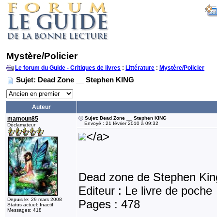
Mystère/Policier
Le forum du Guide - Critiques de livres
:
Littérature
:
Mystère/Policier
Sujet: Dead Zone __ Stephen KING
Auteur
mamoun85
Sujet: Dead Zone __ Stephen KING
Envoyé : 21 février 2010 à 09:32
Déclamateur
</a>
Dead zone de Stephen Kin
Editeur : Le livre de poche
Depuis le: 29 mars 2008
Pages : 478
Status actuel: Inactif
Messages: 418