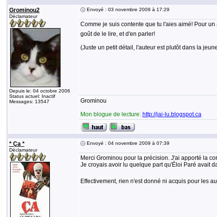
Grominou2
Envoyé : 03 novembre 2009 à 17:29
Déclamateur
Comme je suis contente que tu l'aies aimé! Pour un 
goût de le lire, et d'en parler!
(Juste un petit détail, l'auteur est plutôt dans la jeu
Depuis le: 04 octobre 2006
Status actuel: Inactif
Grominou
Messages: 13547
Mon blogue de lecture:
http://jai-lu.blogspot.ca
* Ça *
Envoyé : 04 novembre 2009 à 07:39
Déclamateur
Merci Grominou pour la précision. J'ai apporté la cor
Je croyais avoir lu quelque part qu'Éloi Paré avait 
Effectivement, rien n'est donné ni acquis pour les au