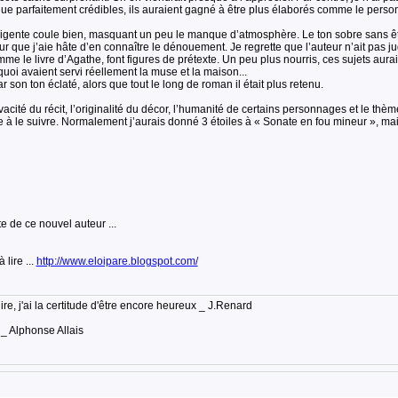
ue parfaitement crédibles, ils auraient gagné à être plus élaborés comme le perso
telligente coule bien, masquant un peu le manque d’atmosphère. Le ton sobre sans êtr
 que j’aie hâte d’en connaître le dénouement. Je regrette que l’auteur n’ait pas 
me le livre d’Agathe, font figures de prétexte. Un peu plus nourris, ces sujets au
oi avaient servi réellement la muse et la maison...
son ton éclaté, alors que tout le long de roman il était plus retenu.
acité du récit, l’originalité du décor, l’humanité de certains personnages et le thème
rête à le suivre. Normalement j’aurais donné 3 étoiles à « Sonate en fou mineur », m
te de ce nouvel auteur ...
 lire ...
http://www.eloipare.blogspot.com/
lire, j'ai la certitude d'être encore heureux _ J.Renard
 _ Alphonse Allais