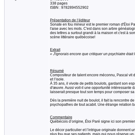
338 pages
ISBN : 9782894552902
Présentation de l’éditeur
Sonate en fou mineur est le premier roman d'Éloi Paré
l'aise avec les mots. C'est dans son arbre généalogi
des lettres a surtout grandi à la maison et c'est à 
scène littéraire québécoise!
Extrait
« J'ignorais encore que critiquer un psychiatre était
Résumé
Compositeur de talent encore méconnu, Pascal vit deu
et l’isole.
À 35 ans, il vivote de petits boulots, gardant son es
d'œuvre. Aussi voit-il une opportunité intéressante 
laisserait presque tout son temps pour composer sa
Dès la première nuit de boulot, il fait la rencontre
psychopathes de tout acabit. Une étrange relation b
Commentaire
Québécois d’origine, Éloi Paré signe ici son premier
Le décor particulier et l’intrigue originale donnent 
plus fou que ses patients, mais qui nous réserve un 