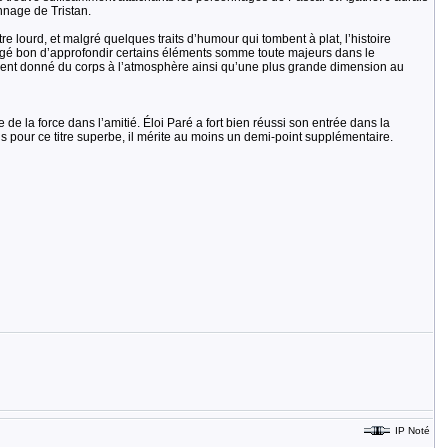
nnage de Tristan.
e lourd, et malgré quelques traits d’humour qui tombent à plat, l’histoire
jugé bon d’approfondir certains éléments somme toute majeurs dans le
raient donné du corps à l’atmosphère ainsi qu’une plus grande dimension au
 de la force dans l’amitié. Éloi Paré a fort bien réussi son entrée dans la
ais pour ce titre superbe, il mérite au moins un demi-point supplémentaire.
IP Noté