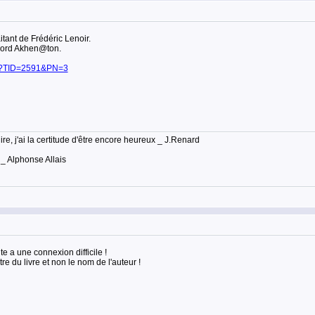
itant de Frédéric Lenoir.
Lord Akhen@ton.
asp?TID=2591&PN=3
lire, j'ai la certitude d'être encore heureux _ J.Renard
 _ Alphonse Allais
e a une connexion difficile !
itre du livre et non le nom de l'auteur !