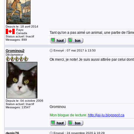
Depuis le: 18 avril 2014
Pays:
Tant qu'on a pas aimé un animal, une partie de l'âme
Canada
Status actuel: Inactif
Messages: 899
Grominou2
Envoyé : 07 mai 2017 à 13:50
Déclamateur
Ok merci, je note! Je suis aussi attirée par celui don
Depuis le: 04 octobre 2006
Status actuel: Inactif
Grominou
Messages: 13547
Mon blogue de lecture:
http://jai-lu.blogspot.ca
denis76
Envoyé : 24 novembre 2020 à 16:29