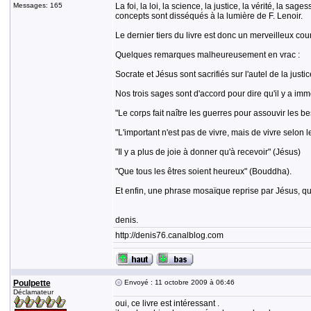
Messages: 165
La foi, la loi, la science, la justice, la vérité, la s
concepts sont disséqués à la lumière de F. Lenoir.
Le dernier tiers du livre est donc un merveilleux cou
Quelques remarques malheureusement en vrac :
Socrate et Jésus sont sacrifiés sur l'autel de la jus
Nos trois sages sont d'accord pour dire qu'il y a immo
"Le corps fait naître les guerres pour assouvir les
"L'important n'est pas de vivre, mais de vivre selon l
"Il y a plus de joie à donner qu'à recevoir" (Jésus)
"Que tous les êtres soient heureux" (Bouddha).
Et enfin, une phrase mosaïque reprise par Jésus, qui 
denis.
http://denis76.canalblog.com
Poulpette
Envoyé : 11 octobre 2009 à 06:46
Déclamateur
oui, ce livre est intéressant .