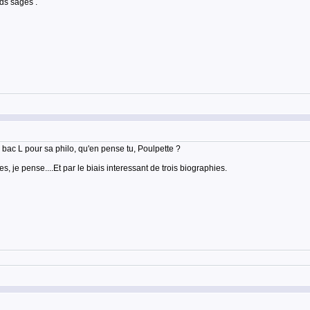
ds sages .
 bac L pour sa philo, qu'en pense tu, Poulpette ?
je pense....Et par le biais interessant de trois biographies.