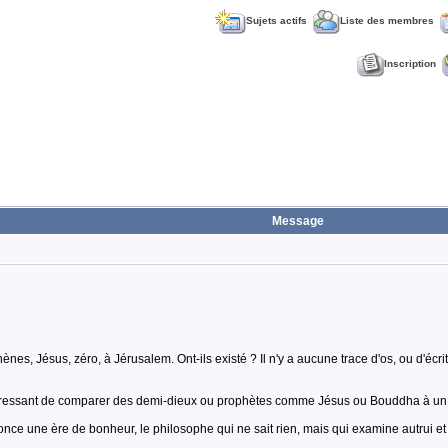
Sujets actifs
Liste des membres
Inscription
Message
es, Jésus, zéro, à Jérusalem. Ont-ils existé ? Il n'y a aucune trace d'os, ou d'écrits
st intéressant de comparer des demi-dieux ou prophètes comme Jésus ou Bouddha à
nce une ère de bonheur, le philosophe qui ne sait rien, mais qui examine autrui et