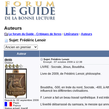
Auteurs
Le forum du Guide - Critiques de livres
:
Littérature
:
Auteurs
Sujet: Frédéric Lenoir
Auteur
denis
Sujet: Frédéric Lenoir
Envoyé : 07 octobre 2009 à 12:38
Orateur
LIVRE : Socrate, Jésus, Bouddha.
Livre de 2009, de Frédéric Lenoir, philosophe.
Bouddha, -500, en Inde du nord, Socrate, -400, à Athèn
influencé les différentes civilisations.
F. Lenoir a fait un beau travail synthétique. Il e
Depuis le: 02 septembre 2009
Pays:
L'éveillé débarrassé du samsara, le messie qui anno
France
Status actuel: Inactif