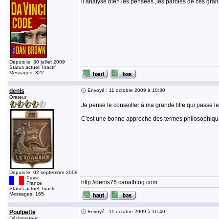
il analyse bien les pensées ,les paroles de ces gran
Depuis le: 30 juillet 2009
Status actuel: Inactif
Messages: 322
denis
Envoyé : 11 octobre 2009 à 10:30
Orateur
Je pense le conseiller à ma grande fille qui passe le
C'est une bonne approche des termes philosophiques, 
Depuis le: 02 septembre 2009
Pays:
http://denis76.canalblog.com
France
Status actuel: Inactif
Messages: 165
Poulpette
Envoyé : 11 octobre 2009 à 10:40
Déclamateur