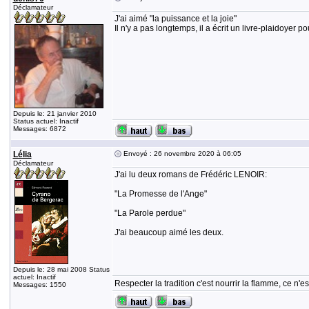
Déclamateur
J'ai aimé "la puissance et la joie"
Il n'y a pas longtemps, il a écrit un livre-plaidoyer p
Depuis le: 21 janvier 2010
Status actuel: Inactif
Messages: 6872
Lélia
Envoyé : 26 novembre 2020 à 06:05
Déclamateur
J'ai lu deux romans de Frédéric LENOIR:
"La Promesse de l'Ange"
"La Parole perdue"
J'ai beaucoup aimé les deux.
Depuis le: 28 mai 2008 Status
actuel: Inactif
Respecter la tradition c'est nourrir la flamme, ce n
Messages: 1550