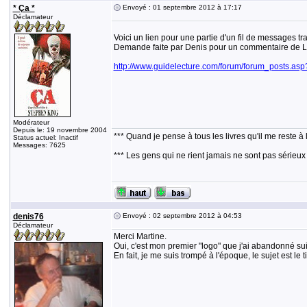
* Ça *
Envoyé : 01 septembre 2012 à 17:17
Déclamateur
Voici un lien pour une partie d'un fil de messages tra
Demande faite par Denis pour un commentaire de 
http://www.guidelecture.com/forum/forum_posts.
Modérateur
Depuis le: 19 novembre 2004
*** Quand je pense à tous les livres qu'il me reste à 
Status actuel: Inactif
Messages: 7625
*** Les gens qui ne rient jamais ne sont pas sérieux
denis76
Envoyé : 02 septembre 2012 à 04:53
Déclamateur
Merci Martine.
Oui, c'est mon premier "logo" que j'ai abandonné suit
En fait, je me suis trompé à l'époque, le sujet est le t