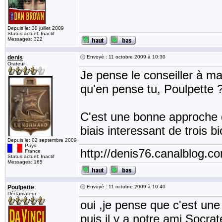
Depuis le: 30 juillet 2009
Status actuel: Inactif
Messages: 322
denis
Envoyé : 11 octobre 2009 à 10:30
Orateur
Je pense le conseiller à ma 
qu'en pense tu, Poulpette 
C'est une bonne approche d
biais interessant de trois b
Depuis le: 02 septembre 2009
Pays:
http://denis76.canalblog.c
France
Status actuel: Inactif
Messages: 165
Poulpette
Envoyé : 11 octobre 2009 à 10:40
Déclamateur
oui ,je pense que c'est une
puis il y a notre ami Socrat