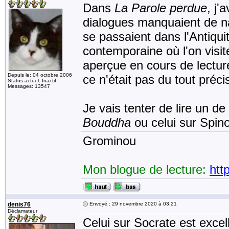
Dans
La Parole perdue
, j'
dialogues manquaient de na
se passaient dans l'Antiqui
contemporaine où l'on visit
aperçue en cours de lecture
Depuis le: 04 octobre 2006
ce n'était pas du tout préc
Status actuel: Inactif
Messages: 13547
Je vais tenter de lire un d
Bouddha
ou celui sur Spin
Grominou
Mon blogue de lecture:
htt
denis76
Envoyé : 29 novembre 2020 à 03:21
Déclamateur
Celui sur Socrate est excel