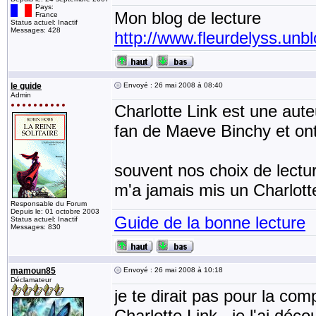
Pays:
Mon blog de lecture
France
Status actuel: Inactif
Messages: 428
http://www.fleurdelyss.unbl
le guide
Envoyé : 26 mai 2008 à 08:40
Admin
Charlotte Link est une aute
fan de Maeve Binchy et ont 
souvent nos choix de lectur
m'a jamais mis un Charlot
Responsable du Forum
Depuis le: 01 octobre 2003
Guide de la bonne lecture
Status actuel: Inactif
Messages: 830
mamoun85
Envoyé : 26 mai 2008 à 10:18
Déclamateur
je te dirait pas pour la co
Charlotte Link , je l'ai déco