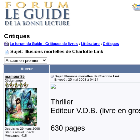
Critiques
Le forum du Guide - Critiques de livres
:
Littérature
:
Critiques
Sujet: Illusions mortelles de Charlotte Link
Auteur
mamoun85
Sujet: Illusions mortelles de Charlotte Link
Envoyé : 25 mai 2008 à 04:14
Déclamateur
Thriller
Editeur V.D.B. (livre en gro
630 pages
Depuis le: 29 mars 2008
Status actuel: Inactif
Messages: 418