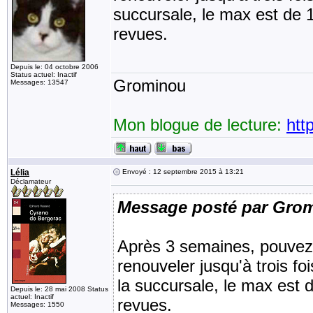
succursale, le max est de 1
revues.
Depuis le: 04 octobre 2006
Status actuel: Inactif
Grominou
Messages: 13547
Mon blogue de lecture:
htt
Lélia
Envoyé : 12 septembre 2015 à 13:21
Déclamateur
Message posté par Gro
Après 3 semaines, pouvez-
renouveler jusqu'à trois fo
la succursale, le max est d
Depuis le: 28 mai 2008 Status
actuel: Inactif
revues.
Messages: 1550