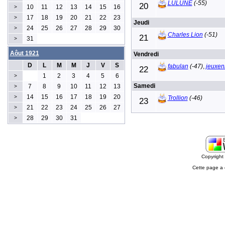
LULUNE
(-55)
20
10
11
12
13
14
15
16
>
17
18
19
20
21
22
23
>
Jeudi
24
25
26
27
28
29
30
>
Charles Lion
(-51)
21
31
>
Aôut 1921
Vendredi
D
L
M
M
J
V
S
fabulan
(-47)
,
jeuxen
22
1
2
3
4
5
6
>
Samedi
7
8
9
10
11
12
13
>
14
15
16
17
18
19
20
>
Trollion
(-46)
23
21
22
23
24
25
26
27
>
28
29
30
31
>
Copyrigh
Cette page a 