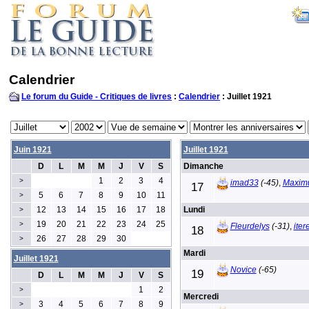
Calendrier
Le forum du Guide - Critiques de livres
:
Calendrier
: Juillet 1921
Juin 1921
Juillet 1921
D
L
M
M
J
V
S
Dimanche
1
2
3
4
>
imad33
(-45)
,
Maxim
17
5
6
7
8
9
10
11
>
12
13
14
15
16
17
18
Lundi
>
19
20
21
22
23
24
25
>
Fleurdelys
(-31)
,
ite
18
26
27
28
29
30
>
Mardi
Juillet 1921
Novice
(-65)
19
D
L
M
M
J
V
S
1
2
>
Mercredi
3
4
5
6
7
8
9
>