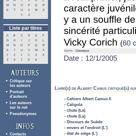
G
H
I
J
K
L
caractère juvénil
M
N
O
P
Q
R
S
T
U
V
W
X
Y
Z
y a un souffle d
sincérité particu
Liste par titres
A
B
C
D
E
F
Vicky Corich
G
H
I
J
K
L
(
60 c
M
N
O
P
Q
R
S
T
U
V
W
X
Genre :
Classique
Y
Z
1
2
3
4
Date : 12/1/2005
5
6
7
8
9
Critique sur
les auteurs
Livre(s) de Albert Camus critiqué(s) su
Portrait
d'auteurs
Cahiers Albert Camus 6
Les auteurs
Caligula
sur le net
chute (La)
Pseudonymes
chute (La)
Discours de Suède
envers et l'endroit (L')
état de siège (L')
Contacts