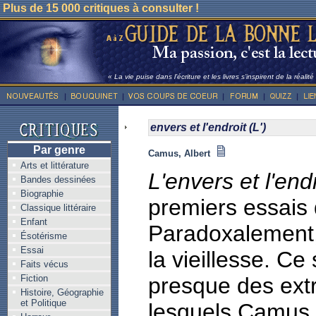
Plus de 15 000 critiques à consulter !
« La vie puise dans l’écriture et les livres s’inspirent de la réalit
envers et l'endroit (L')
Par genre
Camus, Albert
Arts et littérature
L'envers et l'end
Bandes dessinées
Biographie
premiers essais
Classique littéraire
Enfant
Paradoxalement, 
Ésotérisme
Essai
la vieillesse. Ce
Faits vécus
Fiction
presque des extr
Histoire, Géographie
et Politique
lesquels Camus fa