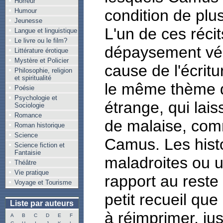
Horreur
condition de plus
Humour
Jeunesse
L'un de ces récit
Langue et linguistique
Le livre ou le film?
dépaysement véc
Littérature érotique
Mystère et Policier
cause de l'écritu
Philosophie, religion
et spiritualité
le même thème qu
Poésie
Psychologie et
étrange, qui la
Sociologie
Romance
de malaise, comm
Roman historique
Science
Camus. Les histo
Science fiction et
Fantaisie
maladroites ou u
Théâtre
Vie pratique
rapport au reste
Voyage et Tourisme
petit recueil qu
Liste par auteurs
à réimprimer, ju
A
B
C
D
E
F